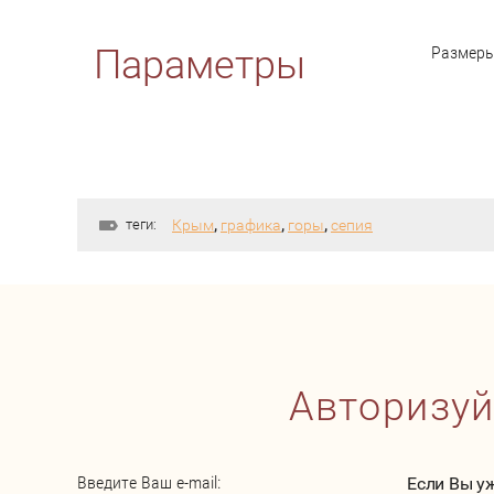
Размер
Параметры
теги:
Крым
,
графика
,
горы
,
сепия
Авторизуй
Введите Ваш e-mail:
Если Вы у